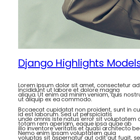
Django Highlights Model
Lorem ipsum dolor sit amet, consectetur adi
incididunt ut labore et dolore magna
aliqua. Ut enim ad minim veniam, quis nostru
ut aliquip ex ea commodo.
Bccaecat cupidatat non proident, sunt in cul
id est laborum. Sed ut perspiciatis
unde omnis iste natus error sit voluptate
totam rem aperiam, eaque ipsa quae ab
illo inventore veritatis et quasi architecto b
Nemo enim ipsam voluptatem quia
voluptas sit aspernatur aut odit aut fugit,