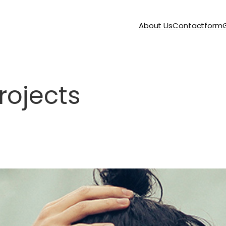
About Us
Contact
form
G
rojects