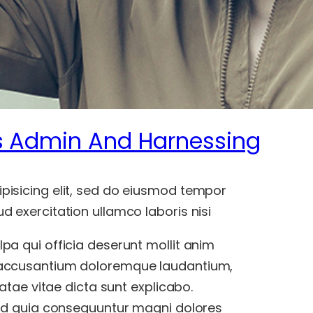
s Admin And Harnessing
pisicing elit, sed do eiusmod tempor
d exercitation ullamco laboris nisi
pa qui officia deserunt mollit anim
m accusantium doloremque laudantium,
eatae vitae dicta sunt explicabo.
 sed quia consequuntur magni dolores