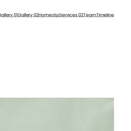
allery 01
Gallery 02
Home
otp
Services 02
Team
Timeline