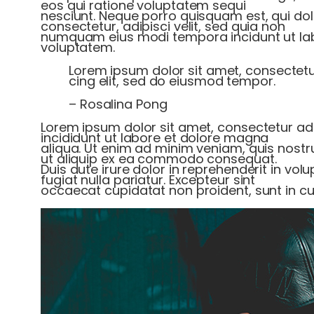
eos qui ratione voluptatem sequi
nesciunt. Neque porro quisquam est, qui do
consectetur, adipisci velit, sed quia non
numquam eius modi tempora incidunt ut l
voluptatem.
Lorem ipsum dolor sit amet, consectet
cing elit, sed do eiusmod tempor.
– Rosalina Pong
Lorem ipsum dolor sit amet, consectetur adi
incididunt ut labore et dolore magna
aliqua. Ut enim ad minim veniam, quis nostru
ut aliquip ex ea commodo consequat.
Duis aute irure dolor in reprehenderit in volu
fugiat nulla pariatur. Excepteur sint
occaecat cupidatat non proident, sunt in cul