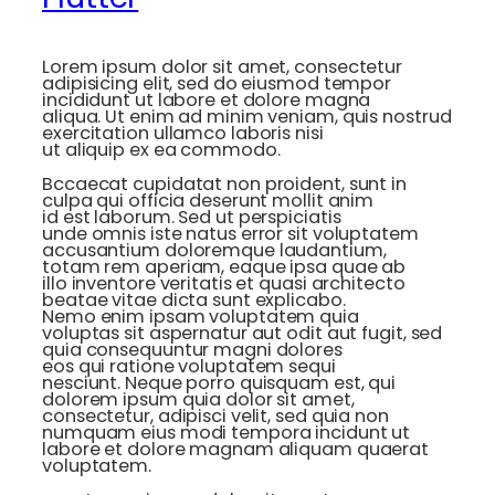
Lorem ipsum dolor sit amet, consectetur
adipisicing elit, sed do eiusmod tempor
incididunt ut labore et dolore magna
aliqua. Ut enim ad minim veniam, quis nostrud
exercitation ullamco laboris nisi
ut aliquip ex ea commodo.
Bccaecat cupidatat non proident, sunt in
culpa qui officia deserunt mollit anim
id est laborum. Sed ut perspiciatis
unde omnis iste natus error sit voluptatem
accusantium doloremque laudantium,
totam rem aperiam, eaque ipsa quae ab
illo inventore veritatis et quasi architecto
beatae vitae dicta sunt explicabo.
Nemo enim ipsam voluptatem quia
voluptas sit aspernatur aut odit aut fugit, sed
quia consequuntur magni dolores
eos qui ratione voluptatem sequi
nesciunt. Neque porro quisquam est, qui
dolorem ipsum quia dolor sit amet,
consectetur, adipisci velit, sed quia non
numquam eius modi tempora incidunt ut
labore et dolore magnam aliquam quaerat
voluptatem.