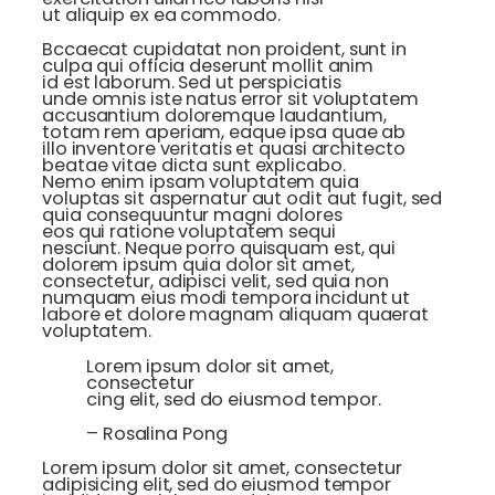
ut aliquip ex ea commodo.
Bccaecat cupidatat non proident, sunt in
culpa qui officia deserunt mollit anim
id est laborum. Sed ut perspiciatis
unde omnis iste natus error sit voluptatem
accusantium doloremque laudantium,
totam rem aperiam, eaque ipsa quae ab
illo inventore veritatis et quasi architecto
beatae vitae dicta sunt explicabo.
Nemo enim ipsam voluptatem quia
voluptas sit aspernatur aut odit aut fugit, sed
quia consequuntur magni dolores
eos qui ratione voluptatem sequi
nesciunt. Neque porro quisquam est, qui
dolorem ipsum quia dolor sit amet,
consectetur, adipisci velit, sed quia non
numquam eius modi tempora incidunt ut
labore et dolore magnam aliquam quaerat
voluptatem.
Lorem ipsum dolor sit amet,
consectetur
cing elit, sed do eiusmod tempor.
– Rosalina Pong
Lorem ipsum dolor sit amet, consectetur
adipisicing elit, sed do eiusmod tempor