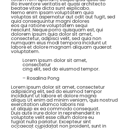
illo inventore veritatis et quasi architecto
beatae vitae dicta sunt explicabo.
Nemo enim ipsam voluptatem quia
voluptas sit aspernatur aut odit aut fugit, sed
quia consequuntur magni dolores
eos qui ratione voluptatem sequi
nesciunt. Neque porro quisquam est, qui
dolorem ipsum quia dolor sit amet,
consectetur, adipisci velit, sed quia non
numquam eius modi tempora incidunt ut
labore et dolore magnam aliquam quaerat
voluptatem.
Lorem ipsum dolor sit amet,
consectetur
cing elit, sed do eiusmod tempor.
– Rosalina Pong
Lorem ipsum dolor sit amet, consectetur
adipisicing elit, sed do eiusmod tempor
incididunt ut labore et dolore magna
aliqua. Ut enim ad minim veniam, quis nostrud
exercitation ullamco laboris nisi
ut aliquip ex ea commodo consequat.
Duis aute irure dolor in reprehenderit in
voluptate velit esse cillum dolore eu
fugiat nulla pariatur. Excepteur sint
occaecat cupidatat non proident, sunt in